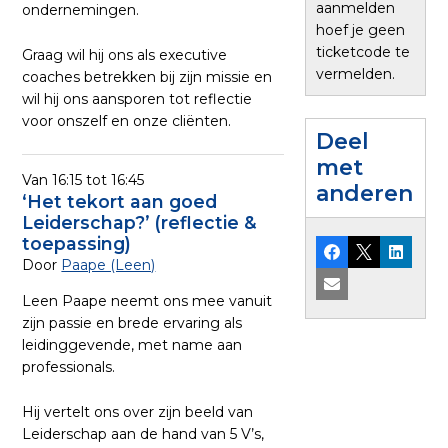
aanmelden
ondernemingen.
hoef je geen
ticketcode te
Graag wil hij ons als executive
vermelden.
coaches betrekken bij zijn missie en
wil hij ons aansporen tot reflectie
voor onszelf en onze cliënten.
Deel
met
Van 16:15 tot 16:45
anderen
‘Het tekort aan goed
Leiderschap?’ (reflectie &
toepassing)
Facebook
X
Linked
Door
Paape (Leen)
E-mail
Leen Paape neemt ons mee vanuit
zijn passie en brede ervaring als
leidinggevende, met name aan
professionals.
Hij vertelt ons over zijn beeld van
Leiderschap aan de hand van 5 V’s,