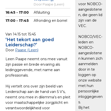
p
voor NOBCO-
Door Paape (Leen)
t
aangeslotene
16:45 - 17:00
Afsluiting
o
n, die geen lid
zijn van de
17:00 - 17:45
Afronding en borrel
m
VEC.
a
Van 14:15 tot 15:45
i
NOBCO/VEC-
‘Het tekort aan goed
n
leden en
Leiderschap?’
NOBCO-
c
Door
Paape (Leen)
aangeslotene
o
n kunnen zich
Leen Paape neemt ons mee vanuit
n
aanmelden
zijn passie en brede ervaring als
door in te
t
leidinggevende, met name aan
loggen op
professionals.
e
onze website
n
met hun
Hij vertelt ons over zijn beeld van
t
persoonlijke
Leiderschap aan de hand van 5 V’s,
inloggegeven
neemt ons mee in dilemma’s en pleit
s.
voor maatschappelijke zorgplicht en
Bij het
verantwoordelijkheid voor