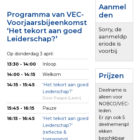
p
Aanmel
t
Programma van VEC-
den
o
Voorjaarsbijeenkomst
n
Sorry, de
‘Het tekort aan goed
a
aanmeldp
Leiderschap?’
eriode is
v
voorbij.
i
Op donderdag 3 april:
g
13:30 - 14:00
Inloop
a
Prijzen
14:00 - 14:15
Welkom
t
14:15 - 15:45
‘Het tekort aan goed
i
Deelname is
Leiderschap?’
o
alleen voor
Door Paape (Leen)
NOBCO/VEC-
n
15:45 - 16:15
Pauze
leden.
J
Er zijn ook 5
16:15 - 16:45
‘Het tekort aan goed
u
deelnemerspl
Leiderschap?’
ekken
m
(reflectie &
beschikbaar
toepassing)